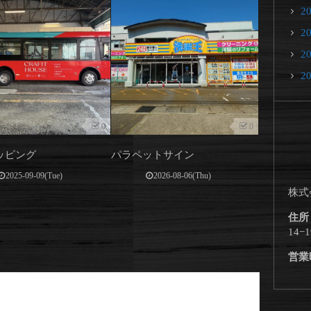
2
2
2
2
0
0
ッピング
パラペットサイン
2025-09-09(Tue)
2026-08-06(Thu)
株式
住
14−1
営