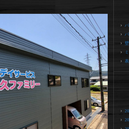
パ
パ
壁
ミ
表
2
2
2