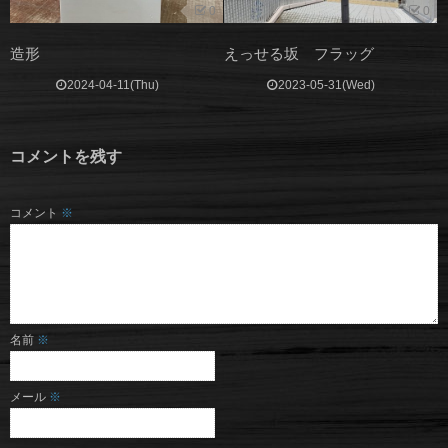
0
0
造形
えっせる坂 フラッグ
2024-04-11(Thu)
2023-05-31(Wed)
コメントを残す
コメント
※
名前
※
メール
※