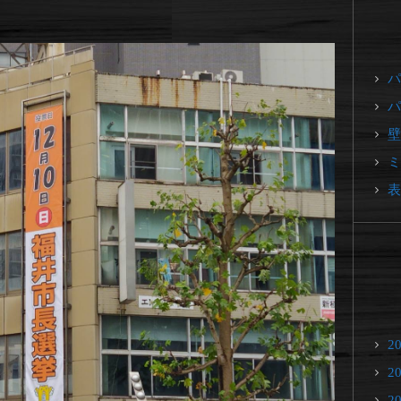
パ
パ
壁
ミ
表
2
2
2