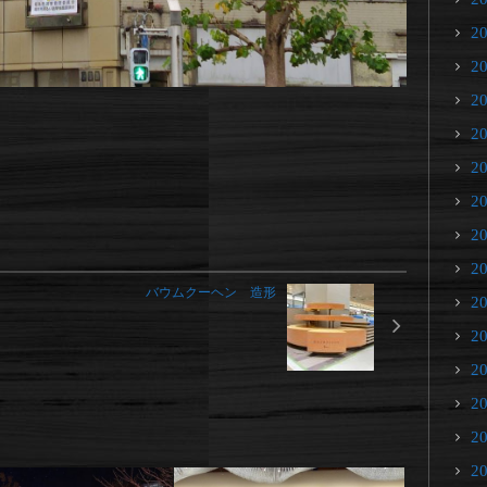
2
2
2
2
2
2
2
2
バウムクーヘン 造形
2
2
2
2
2
2