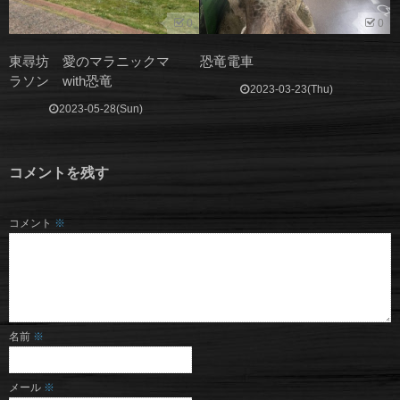
0
0
東尋坊 愛のマラニックマ
恐竜電車
ラソン with恐竜
2023-03-23(Thu)
2023-05-28(Sun)
コメントを残す
コメント
※
名前
※
メール
※