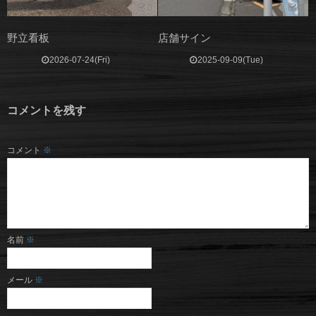
0
0
野立看板
店舗サイン
2026-07-24(Fri)
2025-09-09(Tue)
コメントを残す
コメント
※
名前
※
メール
※